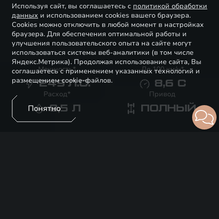
Используя сайт, вы соглашаетесь с
политикой обработки
данных
и использованием cookies вашего браузера.
Cookies можно отключить в любой момент в настройках
браузера. Для обеспечения оптимальной работы и
улучшения пользовательского опыта на сайте могут
использоваться системы веб-аналитики (в том числе
Яндекс.Метрика). Продолжая использование сайта, Вы
Мощность*
До 100 км/ч*
соглашаетесь с применением указанных технологий и
размещением cookie-файлов.
249
Л.С.
8,6
С
Расход*
Привод
Понятно
8,5
Л
ПОЛНЫЙ
Прайс-лист
Тест-драйв
EXEED RX
ИСКУССТВО ТЕХНОЛОГИЙ
RX - эффектное, премиальное кросс-купе с