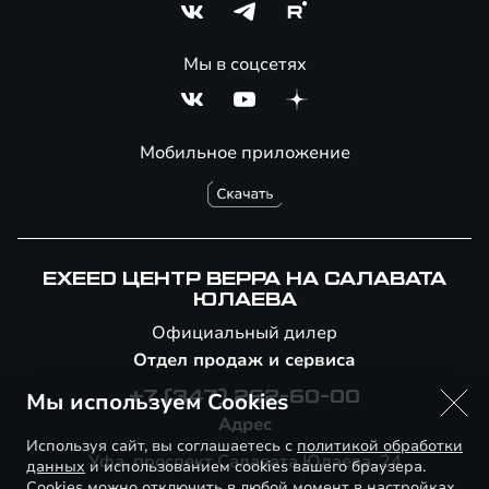
Мы в соцсетях
Мобильное приложение
EXEED ЦЕНТР ВЕРРА НА САЛАВАТА
ЮЛАЕВА
Официальный дилер
Отдел продаж и сервиса
Мы используем Cookies
+7 (347) 262-60-00
Адрес
Используя сайт, вы соглашаетесь с
политикой обработки
Уфа, проспект Салавата Юлаева, 24
данных
и использованием cookies вашего браузера.
Cookies можно отключить в любой момент в настройках