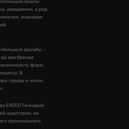
 коллекцию вошли
и, дождевики, и ряд
 конечно, знаковым
рый
в большую дружбу, -
гда два бренда
лаконичность форм,
роцессу. В
ру города и эпохи,
».
нда EXEED Геннадий
ей аудитории, не
ного премиального