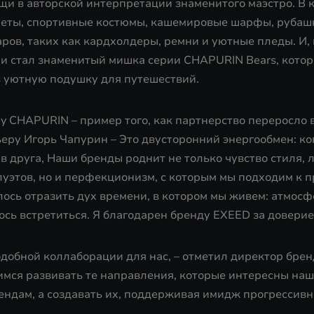
щи в авторской интерпретации знаменитого маэстро. В
леты, спортивные костюмы, кашемировые шарфы, рубашк
ров, таких как кардхолдеры, ремни и уютные пледы. И,
и стал знаменитый мишка серии CHAPURIN Bears, кото
 уютную подушку для путешествий.
y CHAPURIN – пример того, как партнерство переросло 
еру Игорь Чапурин – Это двусторонний энергообмен: ко
в друга, Наши бренды роднит не только чувство стиля, 
уэтов, но и перфекционизм, с которым мы подходим к п
ось отразить дух времени, в котором мы живем: атмосфе
ось встретиться. Я благодарен бренду EXEED за доверие
одобной коллаборации для нас, – отметил директор бре
имся развивать те направления, которые интересны наш
рендам, а создавать их, поддерживая имидж прогрессив