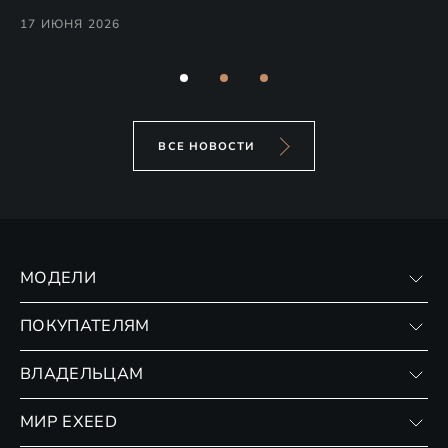
ну
17 ИЮНЯ 2026
16
ВСЕ НОВОСТИ
МОДЕЛИ
VX
ПОКУПАТЕЛЯМ
RX
Записаться на тест-драйв
ВЛАДЕЛЬЦАМ
Финансовые программы
Личный кабинет
МИР EXEED
Страхование
Записаться на сервис