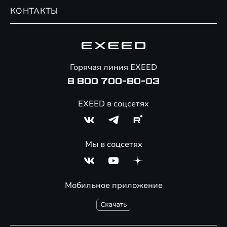
Обмен / Trade-in
Новости и события
КОНТАКТЫ
Сервис
Специальные предложения
Вакансии
Гарантия EXEED
Корпоративным клиентам
Технологии EXEED
Помощь на дорогах
Знаковые клиенты EXEED
Онлайн-магазин аксессуаров
Горячая линия EXEED
Полезные статьи
8 800 700-80-03
EXEED в соцсетях
Мы в соцсетях
Мобильное приложение