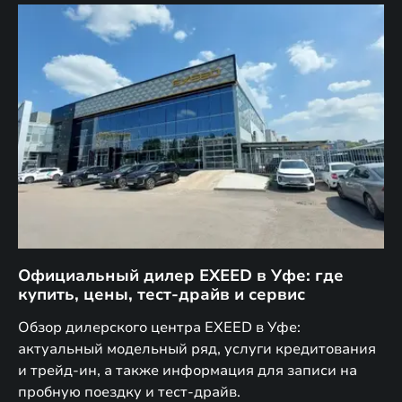
Официальный дилер EXEED в Уфе: где
К
купить, цены, тест-драйв и сервис
к
Обзор дилерского центра EXEED в Уфе:
Ру
актуальный модельный ряд, услуги кредитования
це
и трейд-ин, а также информация для записи на
кр
пробную поездку и тест-драйв.
ст