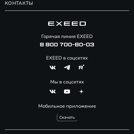
КОНТАКТЫ
Сервис
Специальные предложения
Вакансии
Гарантия EXEED
Корпоративным клиентам
Технологии EXEED
Помощь на дорогах
Знаковые клиенты EXEED
Онлайн-магазин аксессуаров
Горячая линия EXEED
Полезные статьи
8 800 700-80-03
EXEED в соцсетях
Мы в соцсетях
Мобильное приложение