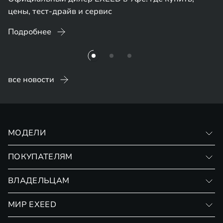
цены, тест-драйв и сервис
Подробнее
все новости
МОДЕЛИ
VX
ПОКУПАТЕЛЯМ
RX
Записаться на тест-драйв
ВЛАДЕЛЬЦАМ
Финансовые программы
Личный кабинет
МИР EXEED
Страхование
Записаться на сервис
Обмен / Trade-in
Новости и события