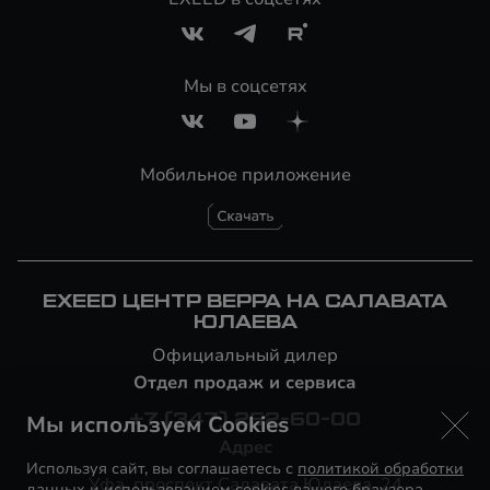
Мы в соцсетях
Мобильное приложение
EXEED ЦЕНТР ВЕРРА НА САЛАВАТА
ЮЛАЕВА
Официальный дилер
Отдел продаж и сервиса
Мы используем Cookies
+7 (347) 262-60-00
Адрес
Используя сайт, вы соглашаетесь с
политикой обработки
Уфа, проспект Салавата Юлаева, 24
данных
и использованием cookies вашего браузера.