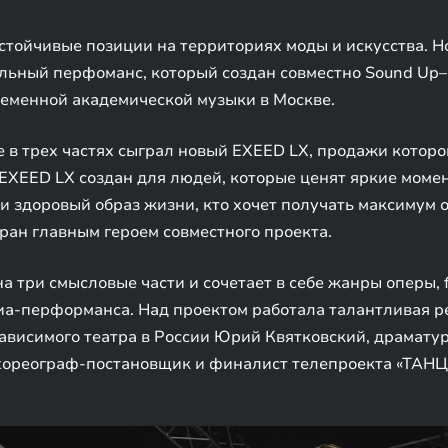
тойчивые позиции на территориях моды и искусства. 
альный перфоманс, который создан совместно Sound Up
еменной академической музыки в Москве.
в трех частях сыграл новый EXEED LX, продажи которог
XEED LX создан для людей, которые ценят яркие момен
и здоровый образ жизни, кто хочет получать максимум о
ран главным героем совместного проекта.
 три смысловые части и сочетает в себе жанры оперы, f
а-перформанса. Над проектом работала талантливая ре
висимого театра в России Юрий Квятковский, драматург
хореограф-постановщик и финалист телепроекта «ТАНЦ