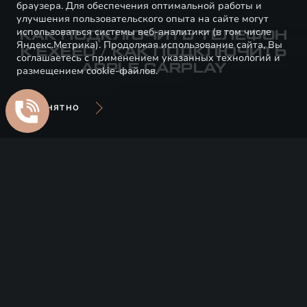
браузера. Для обеспечения оптимальной работы и
улучшения пользовательского опыта на сайте могут
использоваться системы веб-аналитики (в том числе
КАК ПОДКЛЮЧИТЬ ТЕЛЕФОН
Яндекс.Метрика). Продолжая использование сайта, Вы
К EXEED / КАК ПОДКЛЮЧИТЬ
соглашаетесь с применением указанных технологий и
APPLE CARPLAY
размещением cookie-файлов.
ПОНЯТНО
Подключение телефона к EXEED — важный
момент, обеспечивающий расширенные
возможности для владельцев автомобилей.
Смартфон становится ключом к множеству
функций, включая навигацию и мультимедийные
возможности. Давайте рассмотрим, как